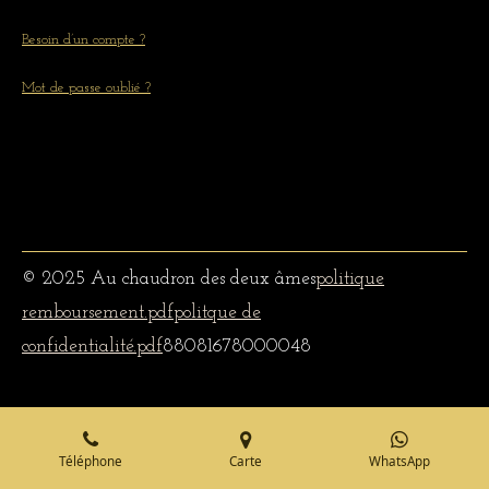
Besoin d’un compte ?
Mot de passe oublié ?
© 2025 Au chaudron des deux âmes
politique
remboursement.pdf
politque de
confidentialité.pdf
88081678000048
Téléphone
Carte
WhatsApp