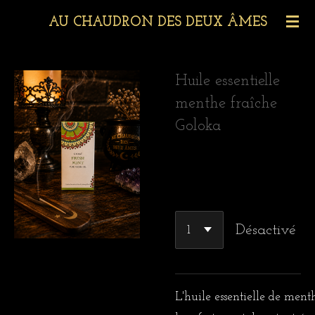
Passer
AU CHAUDRON DES DEUX ÂMES
au
contenu
Huile essentielle
principal
menthe fraîche
Goloka
4,80 €
Désactivé
L'
huile
essentielle
de
ment