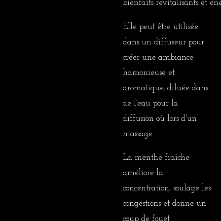
bienfaits
revitalisants
et
éne
Elle peut être utilisée
dans un diffuseur pour
créer une ambiance
hamonieuse et
aromatique, diluée dans
de l'eau pour la
diffusion où lors d'un
massage.
La menthe fraîche
améliore la
concentration, soulage les
congestions et donne un
coup de fouet